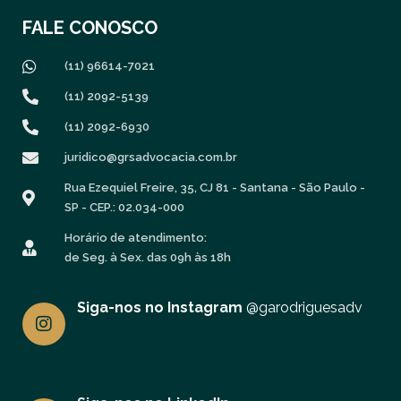
FALE CONOSCO
(11) 96614-7021
(11) 2092-5139
(11) 2092-6930
juridico@grsadvocacia.com.br
Rua Ezequiel Freire, 35, CJ 81 - Santana - São Paulo -
SP - CEP.: 02.034-000
Horário de atendimento:
de Seg. à Sex. das 09h às 18h
I
Siga-nos no Instagram
@garodriguesadv
n
s
t
a
g
L