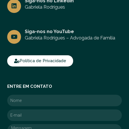
r
Siga-nos no LinkedIn
i
a
n
Gabriela Rodrigues
m
k
e
d
Y
i
Siga-nos no YouTube
o
n
u
Gabriela Rodrigues – Advogada de Família
t
u
b
e
Política de Privacidade
ENTRE EM CONTATO
Nome
E-
mail