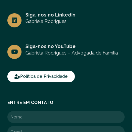
a
g
L
r
Siga-nos no LinkedIn
i
a
n
Gabriela Rodrigues
m
k
e
d
Y
i
Siga-nos no YouTube
o
n
u
Gabriela Rodrigues – Advogada de Família
t
u
b
e
Política de Privacidade
ENTRE EM CONTATO
Nome
E-