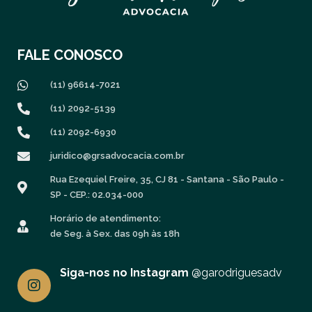
FALE CONOSCO
(11) 96614-7021
(11) 2092-5139
(11) 2092-6930
juridico@grsadvocacia.com.br
Rua Ezequiel Freire, 35, CJ 81 - Santana - São Paulo -
SP - CEP.: 02.034-000
Horário de atendimento:
de Seg. à Sex. das 09h às 18h
I
Siga-nos no Instagram
@garodriguesadv
n
s
t