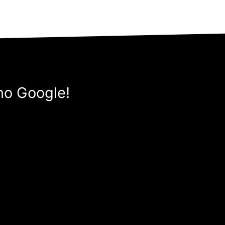
no Google!
e