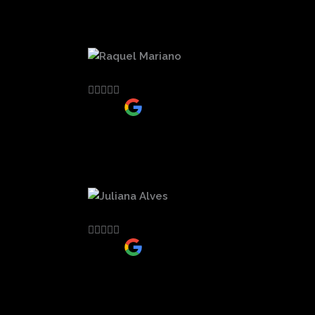
escritório.
Raquel Mariano





Cliente
Advogada muito atenciosa. Ambiente agradáv
Juliana Alves





Cliente
Precisei da Drª Gabriela Rodrigues algumas 
excepcionais! Profissional extremamente com