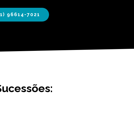
1) 96614-7021
Sucessões: